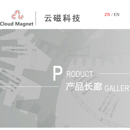
ZN
/
EN