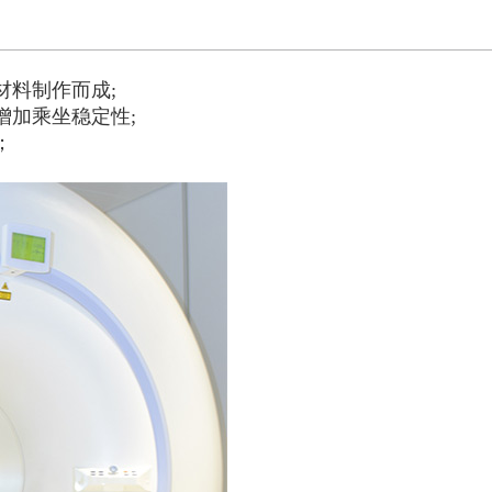
材料制作而成
;
增加乘坐稳定性
;
；