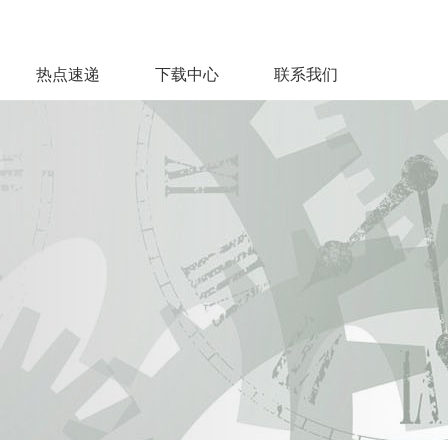
热点速递
下载中心
联系我们