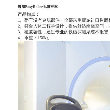
挪威EasyRoller无磁推车
产品物点：
1、整车没有金属部件，全部采用挪威进口树脂
2、符合人体工程学设计，提供舒适乘坐空间，
3、磁兼容性，通过专业的铁磁探测系统不报警
4、承重：150kg