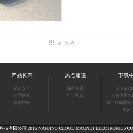
返回列表
产品长廊
热点速递
下载
MRI安全
新闻资讯
Privacy&
科学研究
行业规范
云磁应用(CLO
数据中心
磁共振成像安全
更多>
限公司 2016 NANJING CLOUD MAGNET ELECTRONICS CO