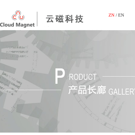
ZN
/
EN